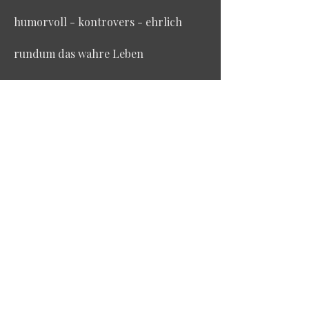
humorvoll - kontrovers - ehrlich
rundum das wahre Leben
Hast Du Fragen?
Schreib mir einfach!
Kontaktiere mich, um einen
Termin zu vereinbaren oder